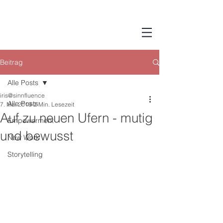
Beitrag
Alle Posts
iris@sinnfluence
Alle Posts
7. Mai 2019
2 Min. Lesezeit
Auf zu neuen Ufern - mutig
Empowerment
und bewusst
New Work
Storytelling